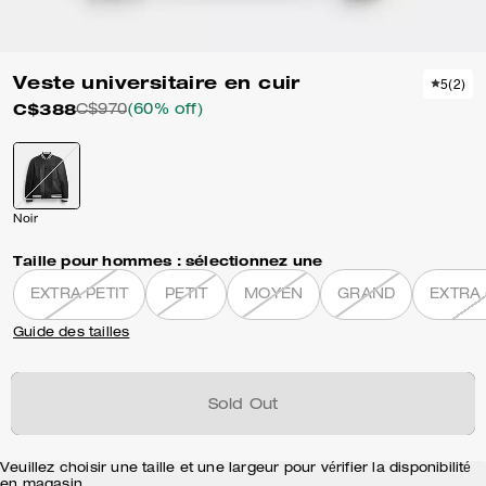
Veste universitaire en cuir
5
(
2
)
C$388
C$970
(60% off)
Noir
Taille pour hommes :
sélectionnez une
EXTRA PETIT
PETIT
MOYEN
GRAND
EXTRA
Guide des tailles
Sold Out
Veuillez choisir une taille et une largeur pour vérifier la disponibilité
en magasin