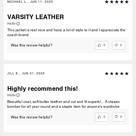
MICHAEL L., JUN 11, 2025
VARSITY LEATHER
Incité
This jacket is real nice and have a lot of style to it and I appreciate the
coach brand
0
0
Was this review helpful?
JILL E., JUN 01, 2025
Highly recommend this!
Incité
Beautiful coat, soft butter leather and cut and fit superb!... A classic
bomber for all year round and a staple item for anyone's wardrobe
0
0
Was this review helpful?