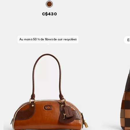
C$430
Au moins 50 % de fibres de cuir recyclées
E