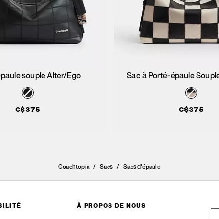
épaule souple Alter/Ego
Sac à Porté-épaule Souple
Ajouter au panier
Ajouter au pan
C$375
C$375
Coachtopia
/
Sacs
/
Sacs d'épaule
ILITÉ
À PROPOS DE NOUS