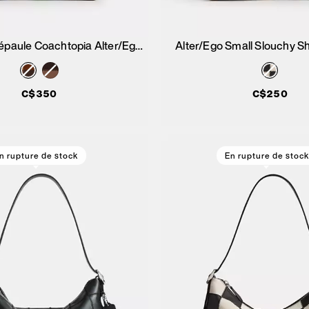
épaule Coachtopia Alter/Ego
Alter/Ego Small Slouchy S
Ajouter au panier
Ajouter au pan
Brooklyn 28
C$350
C$250
n rupture de stock
En rupture de stock