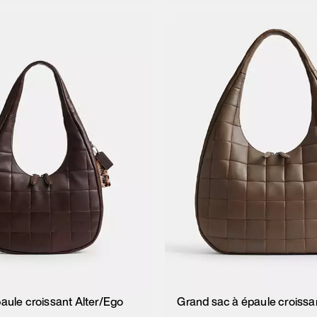
aule croissant Alter/Ego
Grand sac à épaule croissa
Ajouter au panier
Ajouter au pan