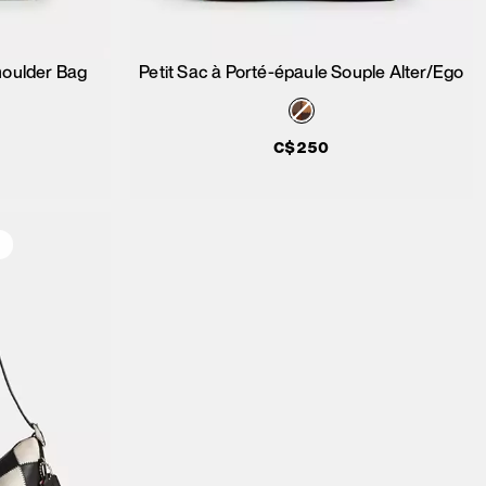
houlder Bag
Petit Sac à Porté-épaule Souple Alter/Ego
ier
Ajouter au panier
C$250