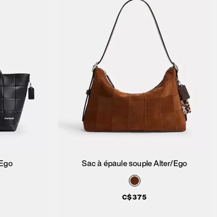
/Ego
Sac à épaule souple Alter/Ego
ier
Ajouter au panier
C$375