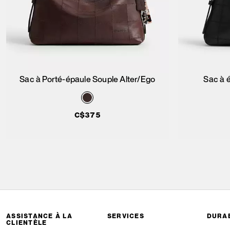
Sac à Porté-épaule Souple Alter/Ego
Sac à 
Ajouter au panier
C$375
ASSISTANCE À LA
SERVICES
DURAB
CLIENTÈLE