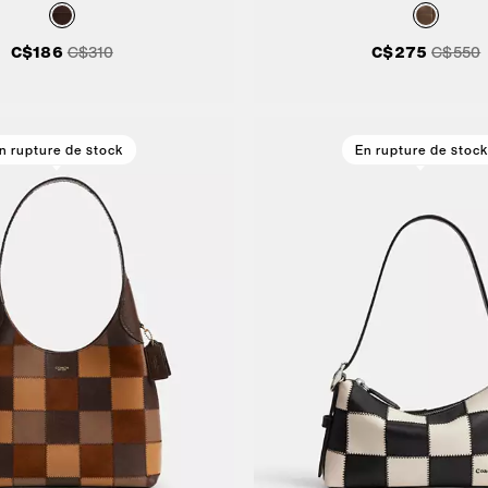
C$186
C$310
C$275
C$550
n rupture de stock
En rupture de stock