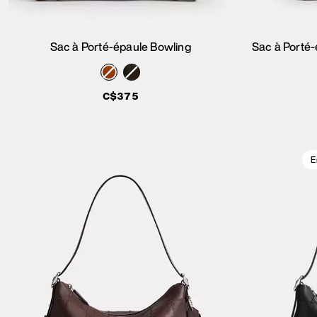
Sac à Porté-épaule Bowling
Sac à Porté-
Ajouter au panier
C$375
E