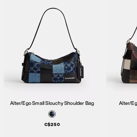
Alter/Ego Small Slouchy Shoulder Bag
Alter/E
Ajouter au panier
C$250