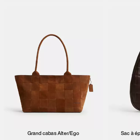
Grand cabas Alter/Ego
Sac à ép
Ajouter au panier