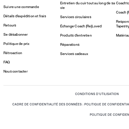
Entretien du cuir tout au long de sa
Coachto
Suivre une commande
vie
Coach (
Détails d’expédition et frais
Services circulaires
Responsa
Retours
Échange Coach (Re)Loved
Tapestr
Se désabonner
Produits d’entretien
Matéria
Politique de prix
Réparations
Rétroaction
Services cadeaux
FAQ
Nous contacter
CONDITIONS D’UTILISATION
CADRE DE CONFIDENTIALITÉ DES DONNÉES : POLITIQUE DE CONFIDENT
POLITIQUE DE CONFIDEN