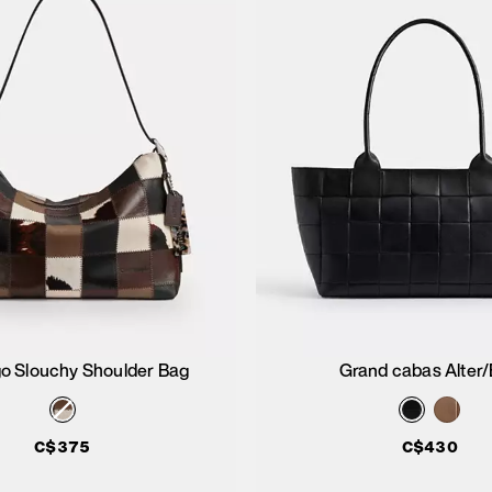
go Slouchy Shoulder Bag
Grand cabas Alter
Ajouter au panier
Ajouter au pan
C$375
C$430