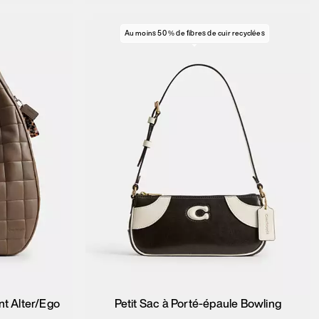
Au moins 50 % de fibres de cuir recyclées
nt Alter/Ego
Petit Sac à Porté-épaule Bowling
ier
Ajouter au panier