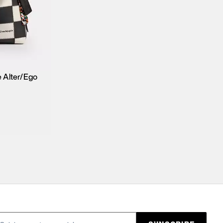
 Alter/Ego
ier