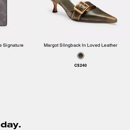
le Signature
Margot Slingback In Loved Leather
ier
Ajouter au panier
C$240
 day.