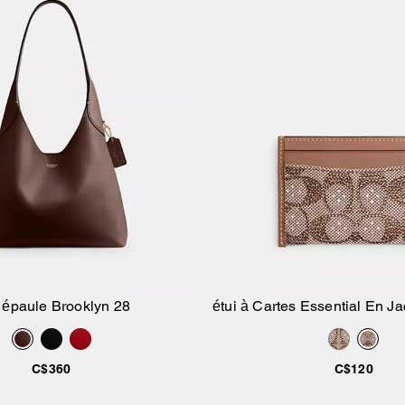
 épaule Brooklyn 28
étui à Cartes Essential En Ja
Ajouter au panier
Ajouter au pan
Exclusif
C$360
C$120