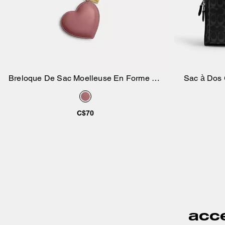
Breloque De Sac Moelleuse En Forme De
Sac à Dos 
Ajouter au panier
Cœur
C$70
acce