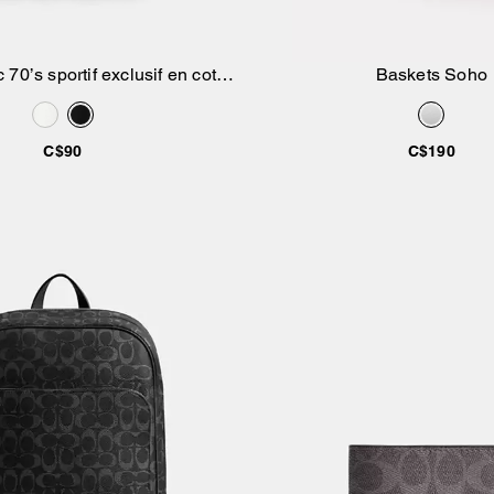
c 70’s sportif exclusif en coton
Baskets Soho
Ajouter au panier
Ajouter au pan
biologique
C$90
C$190