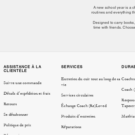
A new school year is a c
routines and everything t
Designed to carry books,
time with friends. Choos
Back to school fashion s
school
clothes
th
Our back-to-school clot
ASSISTANCE À LA
SERVICES
DURAB
back to school accesso
CLIENTÈLE
leather bag 
Entretien du cuir tout au long de sa
Coacht
Suivre une commande
vie
Coach 
Détails d’expédition et frais
Services circulaires
Build your wardrobe with 
Respons
charms, sm
Retours
Échange Coach (Re)Loved
Tapestr
Explore backpacks for
Se désabonner
Produits d’entretien
Matéria
matching acc
Politique de prix
Réparations