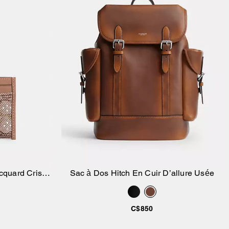
cquard Cristal
Sac à Dos Hitch En Cuir D’allure Usée
ier
Ajouter au panier
C$850