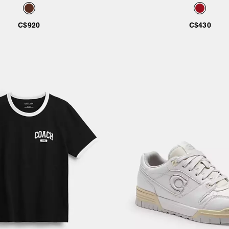
D’allure Usée
Chaîne
C$920
C$430