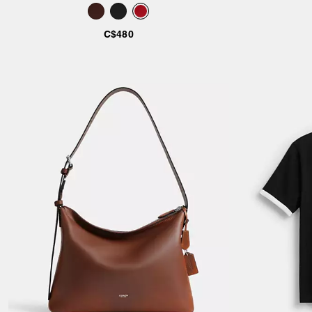
C$480