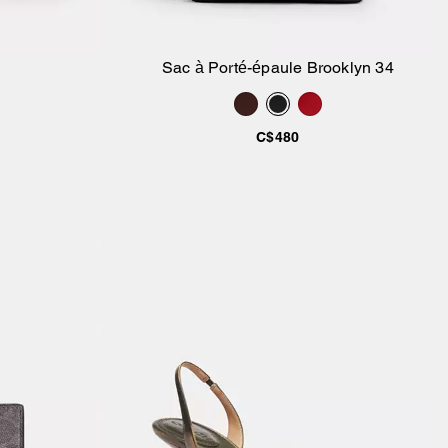
Sac à Porté-épaule Brooklyn 34
ier
Ajouter au panier
C$480