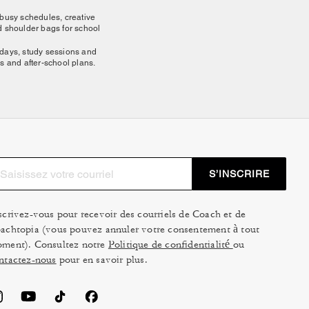
 busy schedules, creative
 shoulder bags for school
 days, study sessions and
s and after-school plans.
avorite bag with back-to-
versatile layers.
for self-expression. Add
tly yours. A Glovetanned
ter with age.
S’INSCRIRE
scrivez-vous pour recevoir des courriels de Coach et de
our look with wallets, bag
achtopia (vous pouvez annuler votre consentement à tout
 Coach bag.
ment). Consultez notre
Politique de confidentialité
ou
 styling. Then discover
ntactez-nous
pour en savoir plus.
ch character.