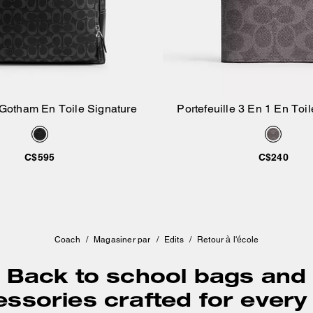
Gotham En Toile Signature
Portefeuille 3 En 1 En Toi
Ajouter au panier
Ajouter au pan
C$595
C$240
Coach
/
Magasiner par
/
Edits
/
Retour à l'école
Back to school bags and
ssories crafted for every