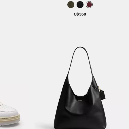
C$360