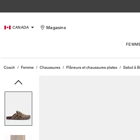
Magasins
CANADA
FEMM
Coach
/
Femme
/
Chaussures
/
Flâneurs et chaussures plates
/
Sabot à B