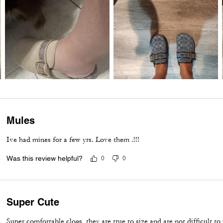
Mules
Ive had mines for a few yrs. Love them .!!!
Was this review helpful?
0
0
Super Cute
Super comfortable clogs, they are true to size and are not difficult to 