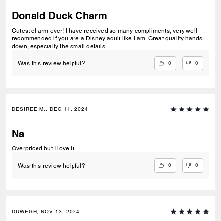
Donald Duck Charm
Cutest charm ever! I have received so many compliments, very well
recommended if you are a Disney adult like I am. Great quality hands
down, especially the small details.
0
0
Was this review helpful?
DESIREE M., DEC 11, 2024
Na
Overpriced but I love it
0
0
Was this review helpful?
DUWEGH, NOV 13, 2024