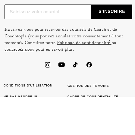
S’INSCRIRE
Inscrivez-vous pour recevoir des courriels de Coach et de
Coachtopia (vous pouvez annuler votre consentement à tout
moment). Consultez notre
Politique de confidentialité
ou
contactez-nous
pour en savoir plus.
CONDITIONS D’UTILISATION
GESTION DES TÉMOINS
NE PAS VENDRE NI
CADRE DE CONFIDENTIALITÉ
PARTAGER MES
DES DONNÉES : POLITIQUE
RENSEIGNEMENTS
DE CONFIDENTIALITÉ POUR
PERSONNELS
LES CONSOMMATEURS
LOI SUR LA TRANSPARENCE
POLITIQUE DE
DE LA CALIFORNIE & LOI SUR
CONFIDENTIALITÉ
L’ESCLAVAGE MODERNE DU
ROYAUME UNI