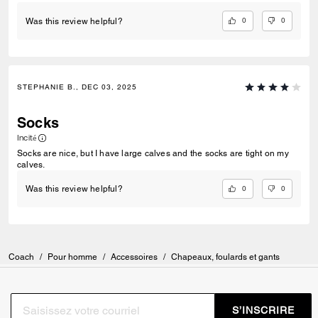
0
0
Was this review helpful?
STEPHANIE B., DEC 03, 2025
Socks
Incité
Socks are nice, but I have large calves and the socks are tight on my
calves.
0
0
Was this review helpful?
Coach
/
Pour homme
/
Accessoires
/
Chapeaux, foulards et gants
S’INSCRIRE