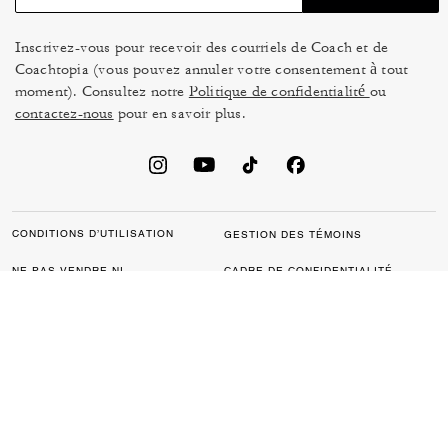
Inscrivez-vous pour recevoir des courriels de Coach et de
Coachtopia (vous pouvez annuler votre consentement à tout
moment). Consultez notre
Politique de confidentialité
ou
contactez-nous
pour en savoir plus.
CONDITIONS D’UTILISATION
GESTION DES TÉMOINS
NE PAS VENDRE NI
CADRE DE CONFIDENTIALITÉ
PARTAGER MES
DES DONNÉES : POLITIQUE
RENSEIGNEMENTS
DE CONFIDENTIALITÉ POUR
PERSONNELS
LES CONSOMMATEURS
LOI SUR LA TRANSPARENCE
POLITIQUE DE
DE LA CALIFORNIE & LOI SUR
CONFIDENTIALITÉ
L’ESCLAVAGE MODERNE DU
ROYAUME UNI
PROTECTION DE LA MARQUE
ACCESSIBILITÉ
RÉTROACTION