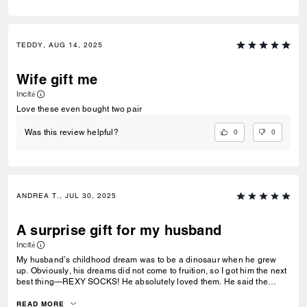
TEDDY, AUG 14, 2025
Wife gift me
Incité
Love these even bought two pair
0
0
Was this review helpful?
ANDREA T., JUL 30, 2025
A surprise gift for my husband
Incité
My husband’s childhood dream was to be a dinosaur when he grew
up. Obviously, his dreams did not come to fruition, so I got him the next
best thing—REXY SOCKS! He absolutely loved them. He said the
quality is amazing and he will cherish them for years to come.
READ MORE