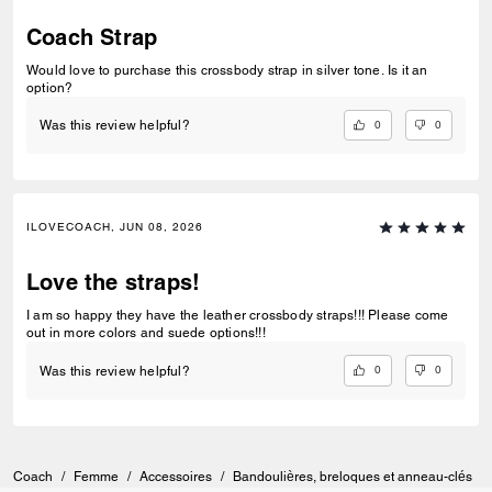
Coach Strap
Would love to purchase this crossbody strap in silver tone. Is it an
option?
0
0
Was this review helpful?
ILOVECOACH, JUN 08, 2026
Love the straps!
I am so happy they have the leather crossbody straps!!! Please come
out in more colors and suede options!!!
0
0
Was this review helpful?
Coach
/
Femme
/
Accessoires
/
Bandoulières, breloques et anneau-clés