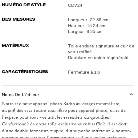
NUMÉRO DE STYLE
CDV24
DES MESURES
Longueur: 22.86 cm
Hauteur: 15.24 cm
Largeur: 6.35 cm
MATÉRIAUX
Toile enduite signature et cuir de
veau raffiné
Doublure en coton régénératif
CARACTÉRISTIQUES
Fermeture à zip
Notes De L'éditeur
Notre sac pour appareil photo Radio au design minimaliste,
inspiré des sacs fourre-tout rétro pour appareil photo, offre de
l’espace pour tous vos articles essentiels du quotidien.
Confectionné de notre toile exclusive et cuir raffiné, il est doté
d’une double fermeture zippée, d’une poche intérieure à bouton-
pression pour faciliter l’organisation et d’une poche extérieure