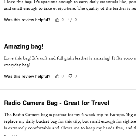
I love this bag. It's spacious enough to carry daily essentials like, p
and small enough to take everywhere. The quality of the leather is re
Was this review helpful?
0
0
Amazing bag!
Love this bag! It’s soft and full grain leather is amazing! It fits sooo
everyday bag!
Was this review helpful?
0
0
Radio Camera Bag - Great for Travel
The Radio Camera bag is perfect for my 6-week trip to Europe. Big e
replace my daily bucket bag for this trip, but small enough for sight
is extremely comfortable and allows me to keep my hands free, and t
valuables safe. I am very pleased. The sales associate at Montgomer