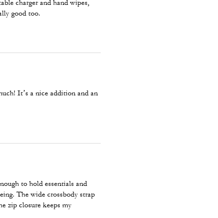
ortable charger and hand wipes,
ally good too.
 much! It’s a nice addition and an
nough to hold essentials and
seeing. The wide crossbody strap
he zip closure keeps my
y Mall Bethesda was also very