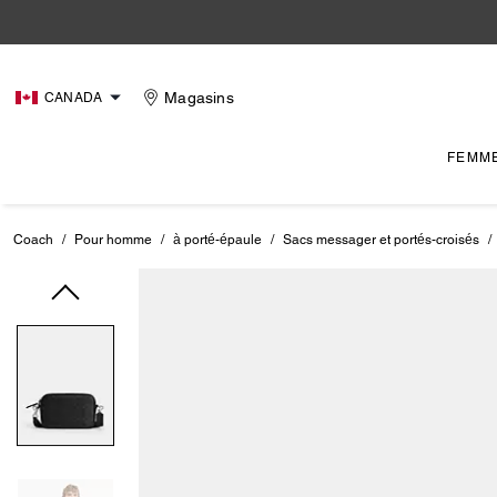
Magasins
CANADA
FEMM
Coach
/
Pour homme
/
à porté-épaule
/
Sacs messager et portés-croisés
/