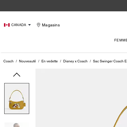
Magasins
CANADA
FEMM
Coach
/
Nouveauté
/
En vedette
/
Disney x Coach
/
Sac Swinger Coach En