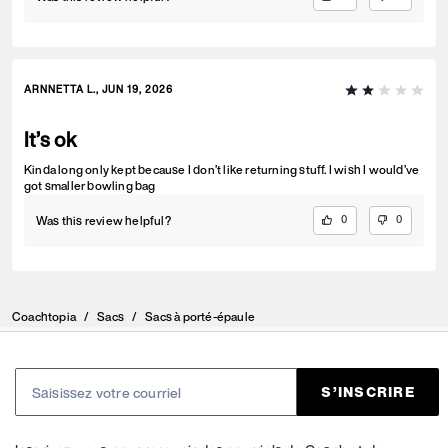
ARNNETTA L., JUN 19, 2026
It’s ok
Kinda long only kept because I don’t like returning stuff. I wish I would’ve
got smaller bowling bag
Was this review helpful?
0
0
Coachtopia
/
Sacs
/
Sacs à porté-épaule
S’INSCRIRE