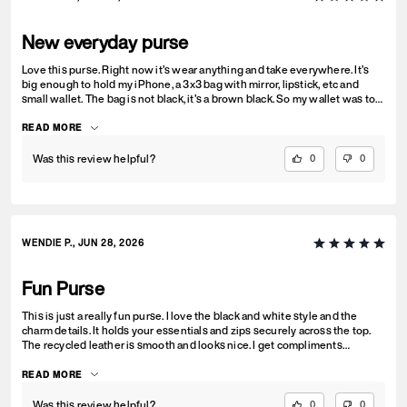
New everyday purse
Love this purse. Right now it’s wear anything and take everywhere. It’s
big enough to hold my iPhone, a 3x3 bag with mirror, lipstick, etc and
small wallet. The bag is not black, it’s a brown black. So my wallet was to
match the off white. Love it!
READ MORE
Was this review helpful?
0
0
WENDIE P., JUN 28, 2026
Fun Purse
This is just a really fun purse. I love the black and white style and the
charm details. It holds your essentials and zips securely across the top.
The recycled leather is smooth and looks nice. I get compliments
whenever I carry this bag.
READ MORE
Was this review helpful?
0
0