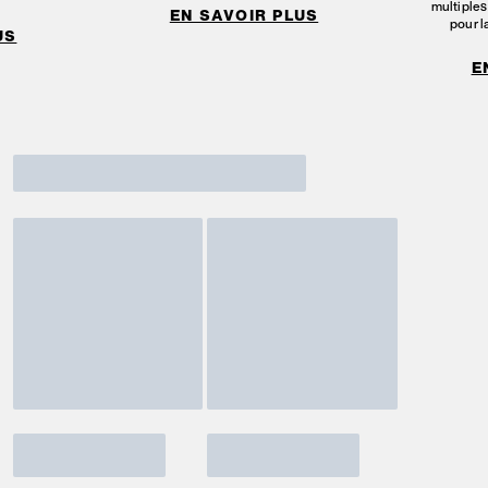
multiples
EN SAVOIR PLUS
pour l
US
E