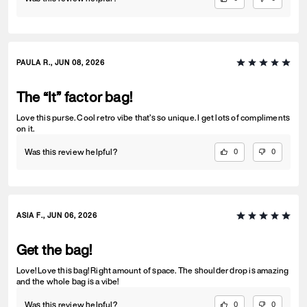
PAULA R., JUN 08, 2026
The “It” factor bag!
Love this purse. Cool retro vibe that’s so unique. I get lots of compliments
on it.
Was this review helpful?
0
0
ASIA F., JUN 06, 2026
Get the bag!
Love! Love this bag! Right amount of space. The shoulder drop is amazing
and the whole bag is a vibe!
Was this review helpful?
0
0