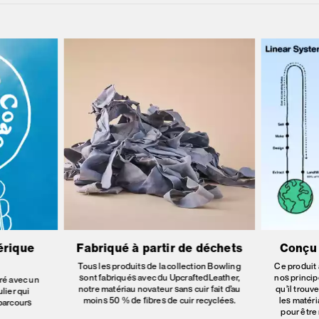
érique
Fabriqué à partir de déchets
Conçu 
Tous les produits de la collection Bowling
Ce produit
sont fabriqués avec du UpcraftedLeather,
nos principe
ré avec un
notre matériau novateur sans cuir fait d’au
qu’il trouv
lier qui
moins 50 % de fibres de cuir recyclées.
les matéri
 parcours
pour être 