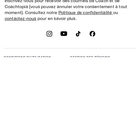
Inscrivez-vous pour recevoir des courriels de Coach et de
Coachtopia (vous pouvez annuler votre consentement à tout
moment). Consultez notre
Politique de confidentialité
ou
contactez-nous
pour en savoir plus.
CONDITIONS D’UTILISATION
GESTION DES TÉMOINS
NE PAS VENDRE NI PARTAGER
CADRE DE CONFIDENTIALITÉ
MES RENSEIGNEMENTS
DES DONNÉES : POLITIQUE DE
PERSONNELS
CONFIDENTIALITÉ POUR LES
CONSOMMATEURS
LOI SUR LA TRANSPARENCE DE
POLITIQUE DE
LA CALIFORNIE & LOI SUR
CONFIDENTIALITÉ
L’ESCLAVAGE MODERNE DU
ROYAUME UNI
PROTECTION DE LA MARQUE
ACCESSIBILITÉ
RÉTROACTION
© 2026 COACH. TOUS DROITS RÉSERVÉS.