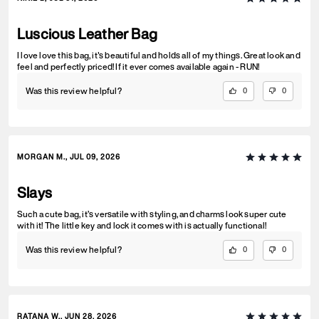
Luscious Leather Bag
I love love this bag, it's beautiful and holds all of my things. Great look and
feel and perfectly priced! If it ever comes available again - RUN!
Was this review helpful?
0
0
MORGAN M., JUL 09, 2026
Slays
Such a cute bag, it’s versatile with styling, and charms look super cute
with it! The little key and lock it comes with is actually functional!
Was this review helpful?
0
0
RATANA W., JUN 28, 2026