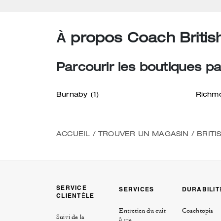
À propos Coach Britis
Parcourir les boutiques par
Burnaby
(1)
Richm
ACCUEIL
/
TROUVER UN MAGASIN
/
BRITI
SERVICE
SERVICES
DURABILIT
CLIENTÈLE
Entretien du cuir
Coachtopia
Suivi de la
à vie