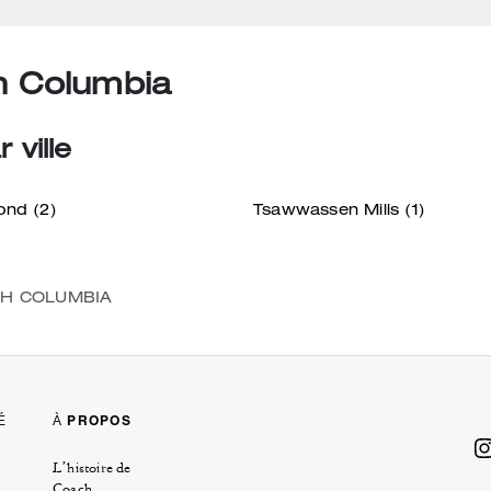
h Columbia
 ville
ond
(2)
Tsawwassen Mills
(1)
SH COLUMBIA
É
À PROPOS
L’histoire de
Coach