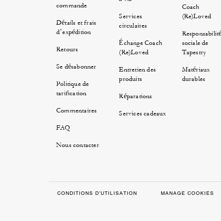
commande
Coach
Services
(Re)Loved
Détails et frais
circulaires
d’expédition
Responsabilit
Échange Coach
sociale de
Retours
(Re)Loved
Tapestry
Se désabonner
Entretien des
Matériaux
produits
durables
Politique de
tarification
Réparations
Commentaires
Services cadeaux
FAQ
Nous contacter
CONDITIONS D’UTILISATION
MANAGE COOKIES