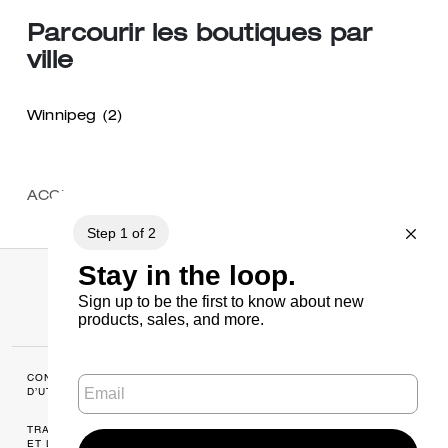
Parcourir les boutiques par
ville
Winnipeg
(2)
ACCUEIL
/
TROUVER UN MAGASIN
/
MANITOBA
CONDITIONS
MANAGE COOKIES
D’UTILISATION
TRANSPARENCE (CANADA)
POLITIQUE DE
ET LOI BRITANNIQUE SUR
CONFIDENTIALITÉ