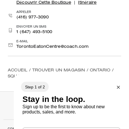
Découvrir Cette Boutique
|
Itinéraire
APPELER
(416) 977-3090
ENVOYER UN SMS
1 (647) 493-5100
E-MAIL
TorontoEatonCentre@coach.com
ACCUEIL
/
TROUVER UN MAGASIN
/
ONTARIO
/
SQUARE ONE
CONDITIONS
MANAGE COOKIES