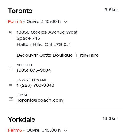
9.6
km
Toronto
Fermé
• Ouvre à 10:00 h
13850 Steeles Avenue West
Space 745
Halton Hills, ON L7G 0J1
Découvrir Cette Boutique
|
Itinéraire
APPELER
(905) 875-9004
ENVOYER UN SMS
1 (226) 780-3043
E-MAIL
Toronto@coach.com
13.3
km
Yorkdale
Fermé
• Ouvre à 10:00 h