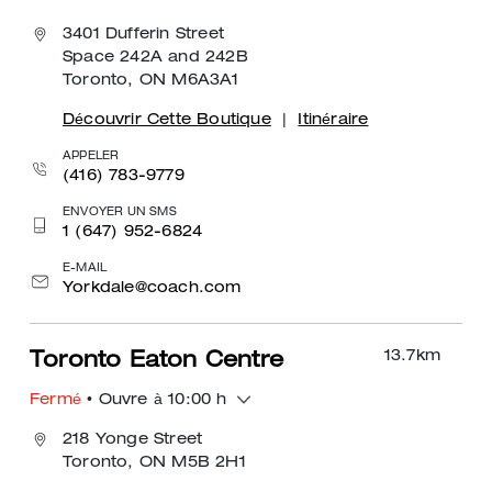
3401 Dufferin Street
Space 242A and 242B
Toronto, ON M6A3A1
Découvrir Cette Boutique
|
Itinéraire
APPELER
(416) 783-9779
ENVOYER UN SMS
1 (647) 952-6824
E-MAIL
Yorkdale@coach.com
13.7
km
Toronto Eaton Centre
Fermé
• Ouvre à 10:00 h
218 Yonge Street
Toronto, ON M5B 2H1