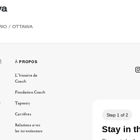
wa
RIO
/
OTTAWA
É
À PROPOS
L’histoire de
Coach
Fondation Coach
é
Tapestry
Carrières
Relations avec
les investisseurs