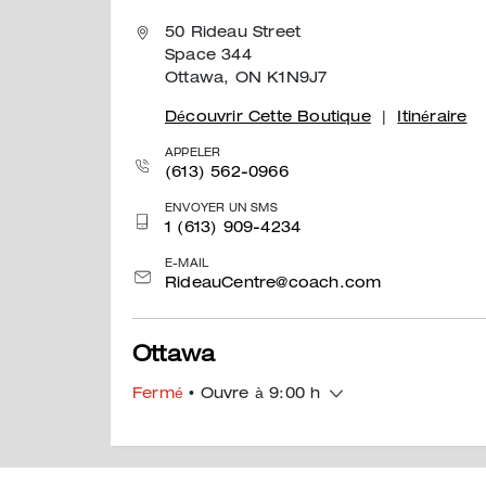
50 Rideau Street
Space 344
Ottawa, ON K1N9J7
Découvrir Cette Boutique
|
Itinéraire
APPELER
(613) 562-0966
ENVOYER UN SMS
1 (613) 909-4234
E-MAIL
RideauCentre@coach.com
Ottawa
Fermé
• Ouvre à 9:00 h
8555 Campeau Drive
Space 810
Ottawa, ON K2T 1B7