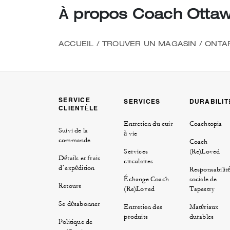
À propos Coach Otta
Découvrir Cette Boutique
|
Itinéraire
APPELER
(613) 836-6030
ACCUEIL
/
TROUVER UN MAGASIN
/
ONTA
ENVOYER UN SMS
1 (873) 800-0856
E-MAIL
Ottawa@coach.com
SERVICE
SERVICES
DURABILIT
CLIENTÈLE
Entretien du cuir
Coachtopia
Suivi de la
à vie
commande
Coach
Services
(Re)Loved
Détails et frais
circulaires
d’expédition
Responsabilit
Échange Coach
sociale de
Retours
(Re)Loved
Tapestry
Se désabonner
Entretien des
Matériaux
produits
durables
Politique de