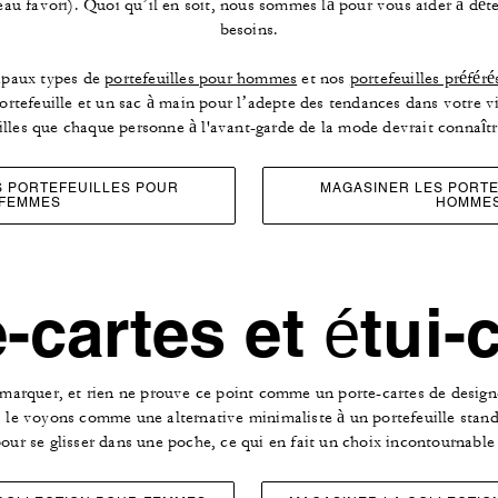
eau favori). Quoi qu’il en soit, nous sommes là pour vous aider à déte
besoins.
ipaux types de
portefeuilles pour hommes
et nos
portefeuilles préfér
ortefeuille et un sac à main pour l’adepte des tendances dans votre vi
illes que chaque personne à l'avant-garde de la mode devrait connaître
S PORTEFEUILLES POUR
MAGASINER LES PORTE
FEMMES
HOMME
-cartes et étui-
s remarquer, et rien ne prouve ce point comme un porte-cartes de desig
s le voyons comme une alternative minimaliste à un portefeuille stan
 pour se glisser dans une poche, ce qui en fait un choix incontournabl